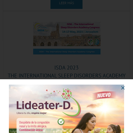
LEER MÁS
ISDA 2023
THE INTERNATIONAL SLEEP DISORDERS ACADEMY
CONGRESS
14 al 17 de mayo, 2023
Jerusalem
LEER MÁS