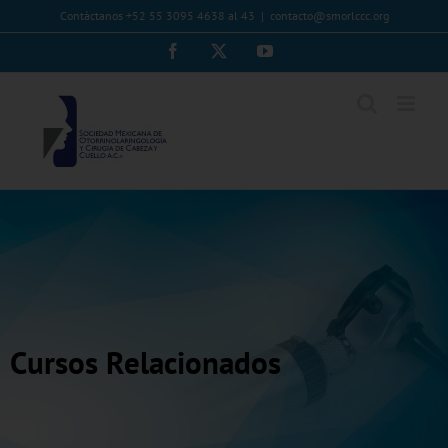
Saltar
Contáctanos +52 55 3095 4638 al 43
|
contacto@smorlccc.org
al
Facebook
X
YouTube
contenido
Cursos Relacionados