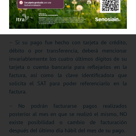
– Si la factura es a nombre de una persona física,
no causa IVA, en el caso de que su pago sea
hecho para una persona moral, se cobrará el 16%
de IVA.
– Si su pago fue hecho con tarjeta de crédito,
débito o por transferencia, deberá mencionar
invariablemente los cuatro últimos dígitos de su
tarjeta o cuenta bancaria para reflejarlos en la
factura, así como la clave identificadora que
solicita el SAT para poder referenciarlo en la
factura.
– No podrán facturarse pagos realizados
posterior al mes en que se realizó el mismo, NO
existe posibilidad o cambio de facturación
después del último día hábil del mes de su pago.