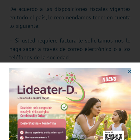
De acuerdo a las disposiciones fiscales vigentes
en todo el país, le recomendamos tener en cuenta
lo siguiente:
– Si usted requiere factura le solicitamos nos lo
haga saber a través de correo electrónico o a los
teléfonos de la sociedad.
– Al momento de solicitar su factura deberá
enviar su comprobante de depósito, transferencia
bancaria con su nombre como referencia o
depósito paypal.
– No olvide enviar sus datos fiscales vigentes de
manera clara. Preferentemente deberá enviar
copia de su RFC.