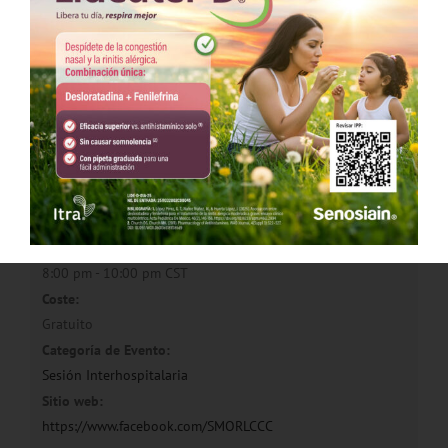
Mini Curso SAHOS
Sesión Interhospitalaria Diciembre
Detalles
Fecha:
14 noviembre, 2018
Hora:
8:00 pm - 10:00 pm
CST
Coste:
Gratuito
Categoría de Evento:
Sesión Interhospitalaria
Sitio web:
https://www.facebook.com/SMORLCCC