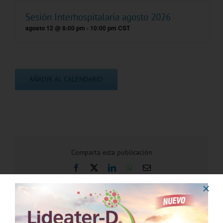
Sesión Interhospitalaria agosto 2026
agosto 12 @ 8:00 pm
-
10:00 pm
CST
AÑADIR AL CALENDARIO
Comparta esta publicación
Facebook
X
LinkedIn
WhatsApp
Correo
electrónico