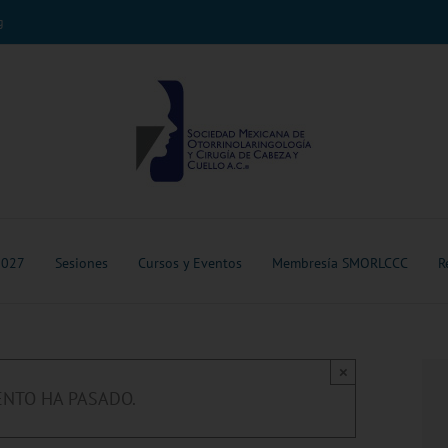
g
2027
Sesiones
Cursos y Eventos
Membresía SMORLCCC
R
×
ENTO HA PASADO.