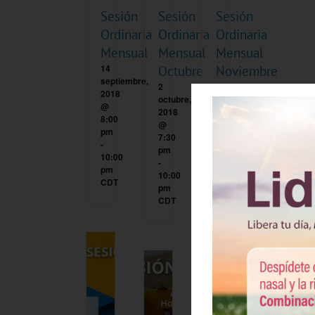
Sesión
Sesión
Sesión
Ordinaria
Ordinaria
Ordinaria
Mensual
Mensual
Mensual
14
Octubre
Noviembre
septiembre,
2
9
2018
octubre,
noviembre,
@
2018
2018
8:00
@
@
pm
7:30
7:30
-
pm
pm
10:00
-
-
pm
10:00
9:30
CDT
pm
pm
CDT
CST