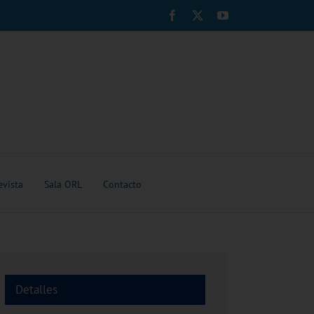
Facebook
X
YouTube
evista
Sala ORL
Contacto
Detalles