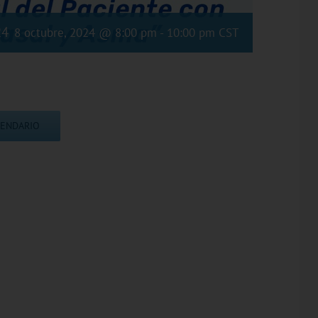
24
8 octubre, 2024 @ 8:00 pm
-
10:00 pm
CST
LENDARIO