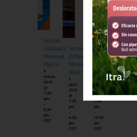
Sesión
Ordinaria
Sesión
Sesión
Mensual
Ordinaria
Ordinaria
Marzo
Mensual
Mensual
8
Abril
Junio
marzo,
2
4
2019
abril,
junio,
@
2019
2019
7:30
@
@
pm
7:30
7:45
-
pm
pm
9:30
-
-
pm
9:30
10:00
CST
pm
pm
CST
CDT