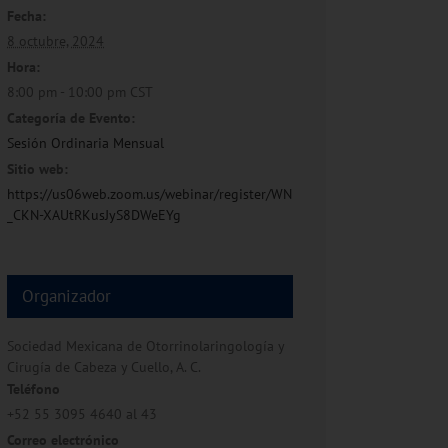
Fecha:
8 octubre, 2024
Hora:
8:00 pm - 10:00 pm
CST
Categoría de Evento:
Sesión Ordinaria Mensual
Sitio web:
https://us06web.zoom.us/webinar/register/WN
_CKN-XAUtRKusJyS8DWeEYg
Organizador
Sociedad Mexicana de Otorrinolaringología y
Cirugía de Cabeza y Cuello, A. C.
Teléfono
+52 55 3095 4640 al 43
Correo electrónico