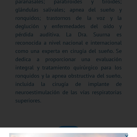
paranasales; paratiroides y tiroides;
glándulas salivales; apnea del sueño y
ronquidos; trastornos de la voz y la
deglución y enfermedades del oído y
pérdida auditiva. La Dra. Suurna es
reconocida a nivel nacional e internacional
como una experta en cirugía del sueño. Se
dedica a proporcionar una evaluación
integral y tratamiento quirúrgico para los
ronquidos y la apnea obstructiva del sueño,
incluida la cirugía de implante de
neuroestimulación de las vías respiratorias
superiores.