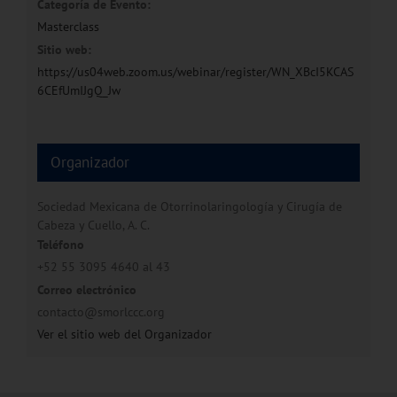
Categoría de Evento:
Masterclass
Sitio web:
https://us04web.zoom.us/webinar/register/WN_XBcI5KCAS
6CEfUmIJgQ_Jw
Organizador
Sociedad Mexicana de Otorrinolaringología y Cirugía de
Cabeza y Cuello, A. C.
Teléfono
+52 55 3095 4640 al 43
Correo electrónico
contacto@smorlccc.org
Ver el sitio web del Organizador