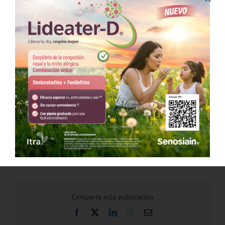
Registro
AÑADIR AL CALENDARIO
Comparta esta publicación
Facebook
X
LinkedIn
WhatsApp
Correo
electrónico