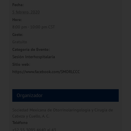
Fecha:
5 febrero, 2020
Hora:
8:00 pm - 10:00 pm
CST
Coste:
Gratuito
Categoría de Evento:
Sesión Interhospitalaria
Sitio web:
https://www.facebook.com/SMORLCCC
Organizador
Sociedad Mexicana de Otorrinolaringología y Cirugía de
Cabeza y Cuello, A. C.
Teléfono
+52 55 3095 4640 al 43