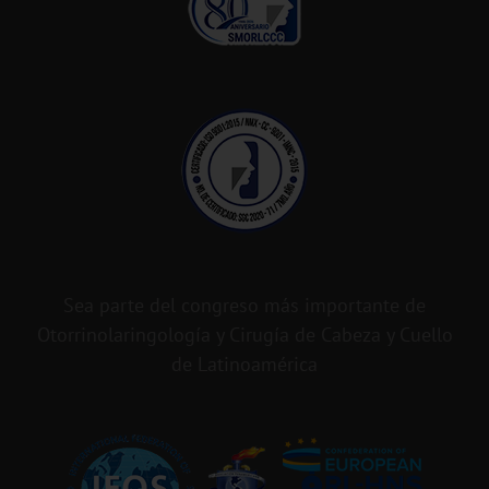
Sea parte del congreso más importante de
Otorrinolaringología y Cirugía de Cabeza y Cuello
de Latinoamérica