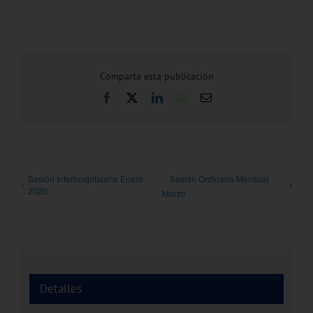
Comparta esta publicación
Facebook
X
LinkedIn
WhatsApp
Correo
electrónico
Sesión Interhospitalaria Enero
Sesión Ordinaria Mensual
2020
Marzo
Detalles