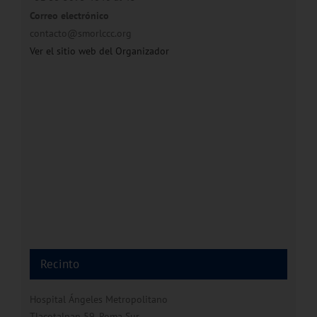
Correo electrónico
contacto@smorlccc.org
Ver el sitio web del Organizador
Recinto
Hospital Ángeles Metropolitano
Tlacotalpan 59, Roma Sur