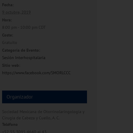
Fecha:
9 octubre, 2019
Hora:
8:00 pm - 10:00 pm
CDT
Coste:
Gratuito
Categoría de Evento:
Sesión Interhospitalaria
Sitio web:
https://www.facebook.com/SMORLCCC
Organizador
Sociedad Mexicana de Otorrinolaringología y
Cirugía de Cabeza y Cuello, A. C.
Teléfono
+52 55 3095 4640 al 43