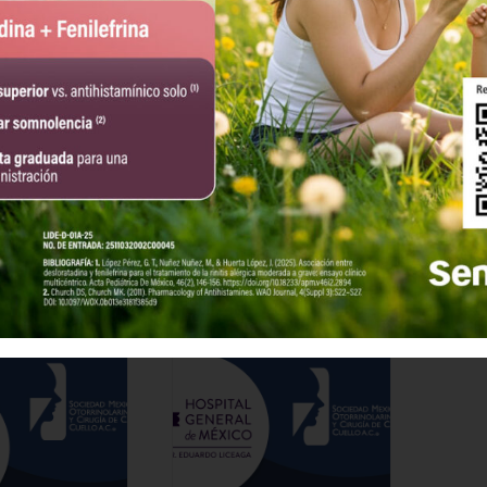
Sesión
pitalaria
Interhospitalaria
e
Noviembre
, 2018 @ 8:00 pm
14 noviembre, 2018 @ 8:00
CDT
pm
-
10:00 pm
CST