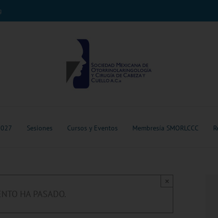
g
2027
Sesiones
Cursos y Eventos
Membresía SMORLCCC
R
×
ENTO HA PASADO.