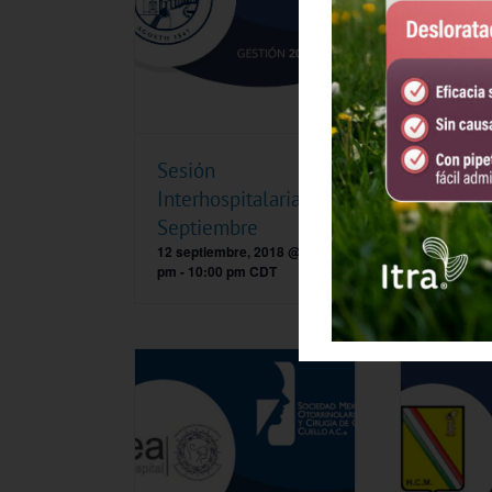
Sesión
Sesión
Interhospitalaria
Interhos
Septiembre
Octubr
12 septiembre, 2018 @ 8:00
17 octubre
pm
-
10:00 pm
CDT
-
10:00 pm