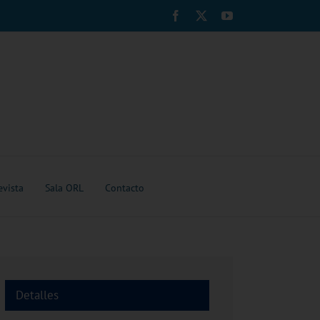
Facebook
X
YouTube
evista
Sala ORL
Contacto
Detalles