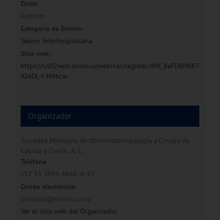
Coste:
Gratuito
Categoría de Evento:
Sesión Interhospitalaria
Sitio web:
https://us02web.zoom.us/webinar/register/WN_8aFUBH6KT
lOADL-t-M4hcw
Organizador
Sociedad Mexicana de Otorrinolaringología y Cirugía de
Cabeza y Cuello, A. C.
Teléfono
+52 55 3095 4640 al 43
Correo electrónico
contacto@smorlccc.org
Ver el sitio web del Organizador