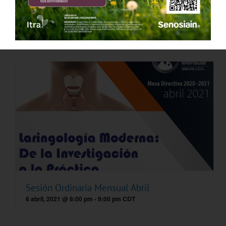
Sesión Ordinaria Mensual Marzo
9 marzo, 2021 @ 8:00 pm
-
10:00 pm
CST
Sesión Ordinaria Mensual Abril
6 abril, 2021 @ 8:00 pm
-
9:00 pm
CDT